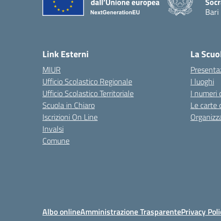
Socr
Bari
— Vis
Link Esterni
La Scuo
MIUR
Presenta
Ufficio Scolastico Regionale
I luoghi
Ufficio Scolastico Territoriale
I numeri 
Scuola in Chiaro
Le carte 
Iscrizioni On Line
Organizz
Invalsi
Comune
Albo online
Amministrazione Trasparente
Privacy Poli