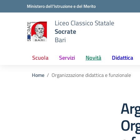
Vai ai contenuti
Vai al menu di navigazione
Vai al footer
Ministero dell'Istruzione e del Merito
Liceo Classico Statale
Socrate
Bari
Scuola
Servizi
Novità
Didattica
Home
Organizzazione didattica e funzionale
Ar
Org