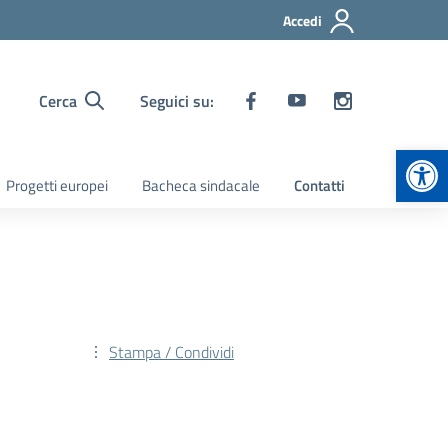
Accedi
Cerca
Seguici su:
Apr
Progetti europei
Bacheca sindacale
Contatti
Stampa / Condividi