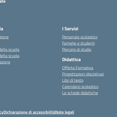
ate
ita la pagina iniziale della scuola
la
I Servizi
zione
Personale scolastico
Famiglie e studenti
della scuola
Percorsi di studio
della scuola
Didattica
azione
Offerta Formativa
Progettazioni disciplinari
Libri di testo
Calendario scolastico
Le schede didattiche
cy
Dichiarazione di accessibilità
Note legali