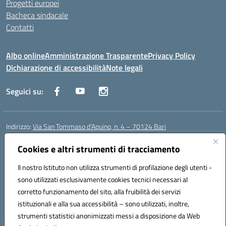
Progetti europei
Bacheca sindacale
Contatti
Albo online
Amministrazione Trasparente
Privacy Policy
Dichiarazione di accessibilità
Note legali
Seguici su:
Indirizzo:
Via San Tommaso d’Aquino, n. 4 – 70124 Bari
Centralino:
0805043941
Email:
bapc150004@istruzione.it
Posta elettronica certificata (PEC):
Cookies e altri strumenti di tracciamento
bapc150004@pec.istruzione.it
Codice fiscale: 80011240720
Il nostro Istituto non utilizza strumenti di profilazione degli utenti -
Codice meccanografico:
BAPC150004
sono utilizzati esclusivamente cookies tecnici necessari al
Codice Indice delle Pubbliche Amministrazioni (IPA): istsc_bapc150004
corretto funzionamento del sito, alla fruibilità dei servizi
Codice unico di fatturazione (CUF): UFLLWZ
istituzionali e alla sua accessibilità – sono utilizzati, inoltre,
strumenti statistici anonimizzati messi a disposizione da Web