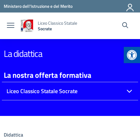
Vai ai contenuti
Vai al menu di navigazione
Vai al footer
Ministero dell'Istruzione e del Merito
Liceo Classico Statale
Socrate
Apr
La didattica
La nostra offerta formativa
Liceo Classico Statale Socrate
Didattica