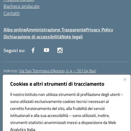
Bacheca sindacale
Contatti
Albo online
Amministrazione Trasparente
Privacy Policy
Dichiarazione di accessibilità
Note legali
Seguici su:
Indirizzo:
Via San Tommaso d’Aquino, n. 4 – 70124 Bari
Centralino:
0805043941
Email:
bapc150004@istruzione.it
Posta elettronica certificata (PEC):
Cookies e altri strumenti di tracciamento
bapc150004@pec.istruzione.it
Codice fiscale: 80011240720
Il nostro Istituto non utilizza strumenti di profilazione degli utenti -
Codice meccanografico:
BAPC150004
sono utilizzati esclusivamente cookies tecnici necessari al
Codice Indice delle Pubbliche Amministrazioni (IPA): istsc_bapc150004
corretto funzionamento del sito, alla fruibilità dei servizi
Codice unico di fatturazione (CUF): UFLLWZ
istituzionali e alla sua accessibilità – sono utilizzati, inoltre,
strumenti statistici anonimizzati messi a disposizione da Web
Analytics Italia.