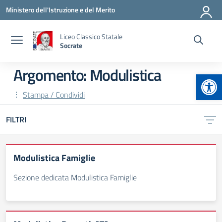
Vai ai contenuti
Vai al menu di navigazione
Vai al footer
Ministero dell'Istruzione e del Merito
Liceo Classico Statale
Socrate
Argomento: Modulistica
Apr
Stampa / Condividi
FILTRI
Modulistica Famiglie
Sezione dedicata Modulistica Famiglie