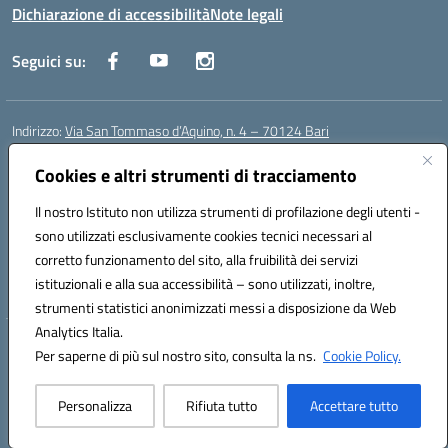
Dichiarazione di accessibilità
Note legali
Seguici su:
Indirizzo:
Via San Tommaso d’Aquino, n. 4 – 70124 Bari
Centralino:
0805043941
Email:
bapc150004@istruzione.it
Posta elettronica certificata (PEC):
Cookies e altri strumenti di tracciamento
bapc150004@pec.istruzione.it
Codice fiscale: 80011240720
Il nostro Istituto non utilizza strumenti di profilazione degli utenti -
Codice meccanografico:
BAPC150004
sono utilizzati esclusivamente cookies tecnici necessari al
Codice Indice delle Pubbliche Amministrazioni (IPA): istsc_bapc150004
corretto funzionamento del sito, alla fruibilità dei servizi
Codice unico di fatturazione (CUF): UFLLWZ
istituzionali e alla sua accessibilità – sono utilizzati, inoltre,
strumenti statistici anonimizzati messi a disposizione da Web
Analytics Italia.
Hosting & Powered by 3D Solution S.r.l.
Per saperne di più sul nostro sito, consulta la ns.
Cookie Policy.
Concept & Design by Designers Italia
Personalizza
Rifiuta tutto
Accettare tutto