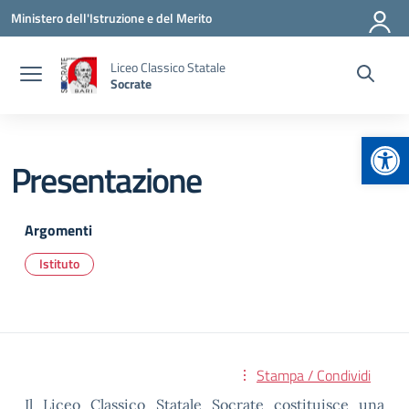
Vai ai contenuti
Vai al menu di navigazione
Vai al footer
Ministero dell'Istruzione e del Merito
Liceo Classico Statale
Socrate
Apr
Presentazione
Argomenti
Istituto
Stampa / Condividi
Il Liceo Classico Statale Socrate costituisce una