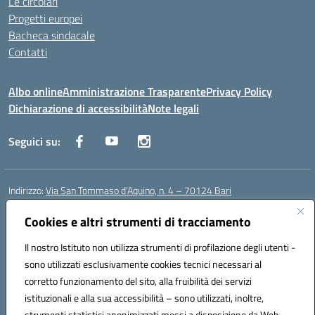
Le circolari
Progetti europei
Bacheca sindacale
Contatti
Albo online
Amministrazione Trasparente
Privacy Policy
Dichiarazione di accessibilità
Note legali
Seguici su:
Indirizzo:
Via San Tommaso d’Aquino, n. 4 – 70124 Bari
Centralino:
0805043941
Email:
bapc150004@istruzione.it
Posta elettronica certificata (PEC):
Cookies e altri strumenti di tracciamento
bapc150004@pec.istruzione.it
Codice fiscale: 80011240720
Il nostro Istituto non utilizza strumenti di profilazione degli utenti -
Codice meccanografico:
BAPC150004
sono utilizzati esclusivamente cookies tecnici necessari al
Codice Indice delle Pubbliche Amministrazioni (IPA): istsc_bapc150004
corretto funzionamento del sito, alla fruibilità dei servizi
Codice unico di fatturazione (CUF): UFLLWZ
istituzionali e alla sua accessibilità – sono utilizzati, inoltre,
strumenti statistici anonimizzati messi a disposizione da Web