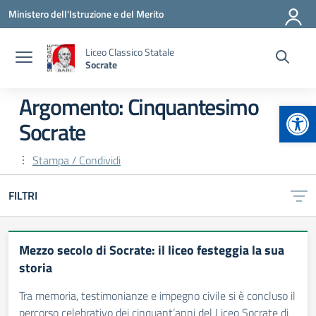
Vai ai contenuti
Vai al menu di navigazione
Vai al footer
Ministero dell'Istruzione e del Merito
Liceo Classico Statale
Socrate
Argomento: Cinquantesimo
Apr
Socrate
Stampa / Condividi
FILTRI
Mezzo secolo di Socrate: il liceo festeggia la sua
storia
Tra memoria, testimonianze e impegno civile si è concluso il
percorso celebrativo dei cinquant’anni del Liceo Socrate di