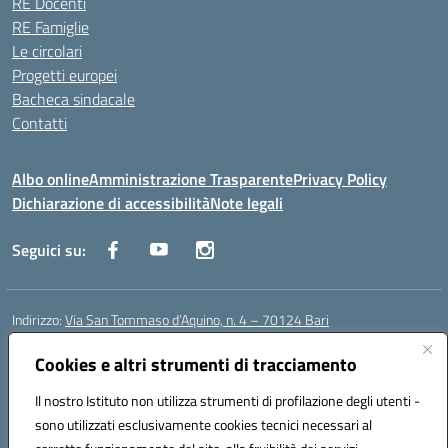
RE Docenti
RE Famiglie
Le circolari
Progetti europei
Bacheca sindacale
Contatti
Albo online
Amministrazione Trasparente
Privacy Policy
Dichiarazione di accessibilità
Note legali
Seguici su:
Indirizzo:
Via San Tommaso d’Aquino, n. 4 – 70124 Bari
Centralino:
0805043941
Email:
bapc150004@istruzione.it
Posta elettronica certificata (PEC):
bapc150004@pec.istruzione.it
Cookies e altri strumenti di tracciamento
Codice fiscale: 80011240720
Il nostro Istituto non utilizza strumenti di profilazione degli utenti -
Codice meccanografico:
BAPC150004
sono utilizzati esclusivamente cookies tecnici necessari al
Codice Indice delle Pubbliche Amministrazioni (IPA): istsc_bapc150004