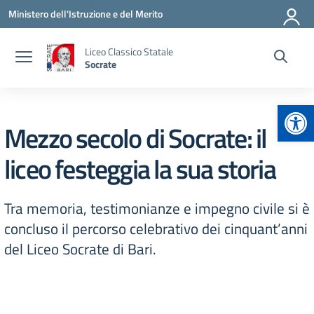
Vai ai contenuti
Vai al menu di navigazione
Vai al footer
Ministero dell'Istruzione e del Merito
Liceo Classico Statale
Socrate
Apr
Mezzo secolo di Socrate: il
liceo festeggia la sua storia
Tra memoria, testimonianze e impegno civile si è
concluso il percorso celebrativo dei cinquant’anni
del Liceo Socrate di Bari.