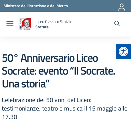
Vai ai contenuti
Vai al menu di navigazione
Vai al footer
Ministero dell'Istruzione e del Merito
Liceo Classico Statale
Socrate
Apr
50° Anniversario Liceo
Socrate: evento “Il Socrate.
Una storia”
Celebrazione dei 50 anni del Liceo:
testimonianze, teatro e musica il 15 maggio alle
17.30