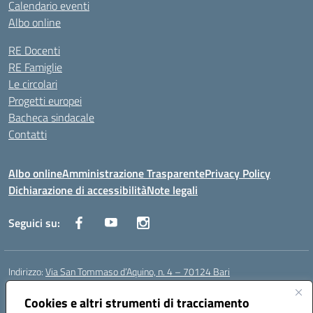
Calendario eventi
Albo online
RE Docenti
RE Famiglie
Le circolari
Progetti europei
Bacheca sindacale
Contatti
Albo online
Amministrazione Trasparente
Privacy Policy
Dichiarazione di accessibilità
Note legali
Seguici su:
Indirizzo:
Via San Tommaso d’Aquino, n. 4 – 70124 Bari
Centralino:
0805043941
Email:
bapc150004@istruzione.it
Cookies e altri strumenti di tracciamento
Posta elettronica certificata (PEC):
bapc150004@pec.istruzione.it