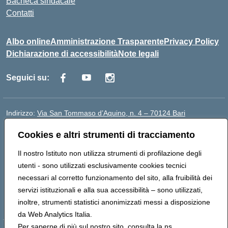
Bacheca sindacale
Contatti
Albo online
Amministrazione Trasparente
Privacy Policy
Dichiarazione di accessibilità
Note legali
Seguici su:
Indirizzo:
Via San Tommaso d’Aquino, n. 4 – 70124 Bari
Centralino:
0805043941
Email:
bapc150004@istruzione.it
Cookies e altri strumenti di tracciamento
Posta elettronica certificata (PEC):
bapc150004@pec.istruzione.it
Codice fiscale: 80011240720
Il nostro Istituto non utilizza strumenti di profilazione degli
Codice meccanografico:
BAPC150004
utenti - sono utilizzati esclusivamente cookies tecnici
Codice Indice delle Pubbliche Amministrazioni (IPA):
necessari al corretto funzionamento del sito, alla fruibilità dei
istsc_bapc150004
servizi istituzionali e alla sua accessibilità – sono utilizzati,
Codice unico di fatturazione (CUF): UFLLWZ
inoltre, strumenti statistici anonimizzati messi a disposizione
da Web Analytics Italia.
Per saperne di più sul nostro sito, consulta la ns.