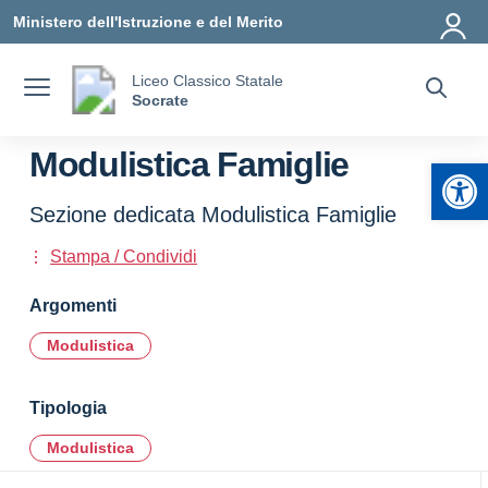
Vai ai contenuti
Vai al menu di navigazione
Vai al footer
Ministero dell'Istruzione e del Merito
Liceo Classico Statale
Socrate
Modulistica Famiglie
Apr
Sezione dedicata Modulistica Famiglie
Stampa / Condividi
Argomenti
Modulistica
Tipologia
Modulistica