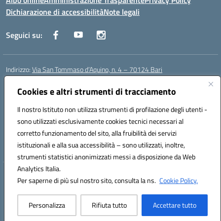
Albo online
Amministrazione Trasparente
Privacy Policy
Dichiarazione di accessibilità
Note legali
Seguici su:
Indirizzo:
Via San Tommaso d’Aquino, n. 4 – 70124 Bari
Centralino:
0805043941
Email:
bapc150004@istruzione.it
Posta elettronica certificata (PEC):
Cookies e altri strumenti di tracciamento
bapc150004@pec.istruzione.it
Codice fiscale: 80011240720
Il nostro Istituto non utilizza strumenti di profilazione degli utenti -
Codice meccanografico:
BAPC150004
sono utilizzati esclusivamente cookies tecnici necessari al
Codice Indice delle Pubbliche Amministrazioni (IPA): istsc_bapc150004
corretto funzionamento del sito, alla fruibilità dei servizi
Codice unico di fatturazione (CUF): UFLLWZ
istituzionali e alla sua accessibilità – sono utilizzati, inoltre,
strumenti statistici anonimizzati messi a disposizione da Web
Analytics Italia.
Hosting & Powered by 3D Solution S.r.l.
Per saperne di più sul nostro sito, consulta la ns.
Cookie Policy.
Concept & Design by Designers Italia
Personalizza
Rifiuta tutto
Accettare tutto