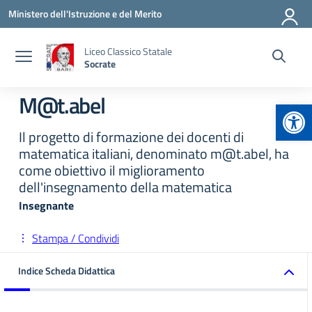
Vai ai contenuti
Vai al menu di navigazione
Vai al footer
Ministero dell'Istruzione e del Merito
Liceo Classico Statale
Socrate
M@t.abel
Apr
Il progetto di formazione dei docenti di
matematica italiani, denominato m@t.abel, ha
come obiettivo il miglioramento
dell'insegnamento della matematica
Insegnante
Stampa / Condividi
Indice Scheda Didattica