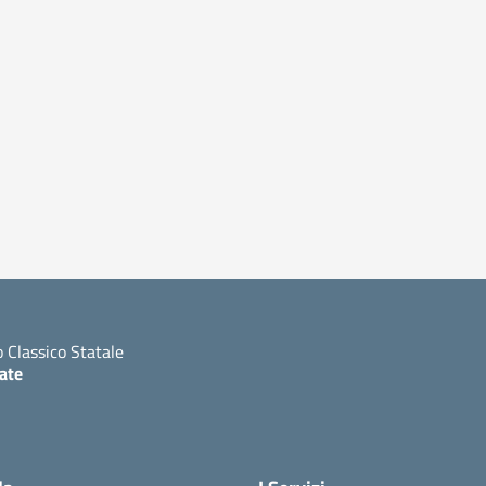
o Classico Statale
ate
ita la pagina iniziale della scuola