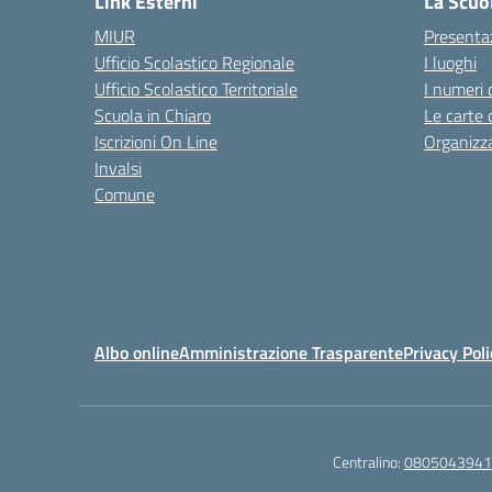
Link Esterni
La Scuo
MIUR
Presenta
Ufficio Scolastico Regionale
I luoghi
Ufficio Scolastico Territoriale
I numeri 
Scuola in Chiaro
Le carte 
Iscrizioni On Line
Organizz
Invalsi
Comune
Albo online
Amministrazione Trasparente
Privacy Poli
Centralino:
0805043941