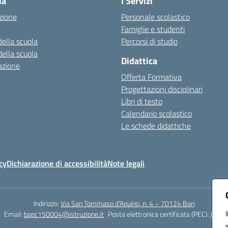
la
I Servizi
zione
Personale scolastico
Famiglie e studenti
della scuola
Percorsi di studio
della scuola
Didattica
azione
Offerta Formativa
Progettazioni disciplinari
Libri di testo
Calendario scolastico
Le schede didattiche
cy
Dichiarazione di accessibilità
Note legali
Indirizzo:
Via San Tommaso d’Aquino, n. 4 – 70124 Bari
Email:
bapc150004@istruzione.it
Posta elettronica certificata (PEC):
bapc1