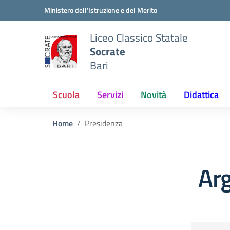
Vai ai contenuti
Vai al menu di navigazione
Vai al footer
Ministero dell'Istruzione e del Merito
Liceo Classico Statale
Socrate
Bari
Scuola
Servizi
Novità
Didattica
Home
Presidenza
Ar