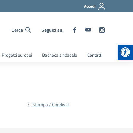
Accedi
Cerca
Seguici su:
Apr
Progetti europei
Bacheca sindacale
Contatti
Stampa / Condividi