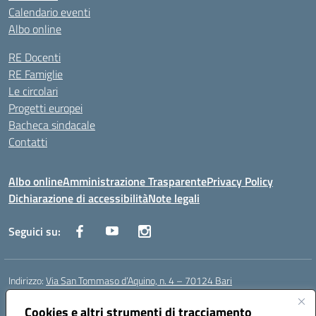
Calendario eventi
Albo online
RE Docenti
RE Famiglie
Le circolari
Progetti europei
Bacheca sindacale
Contatti
Albo online
Amministrazione Trasparente
Privacy Policy
Dichiarazione di accessibilità
Note legali
Seguici su:
Indirizzo:
Via San Tommaso d’Aquino, n. 4 – 70124 Bari
Centralino:
0805043941
Email:
bapc150004@istruzione.it
Posta elettronica certificata (PEC):
Cookies e altri strumenti di tracciamento
bapc150004@pec.istruzione.it