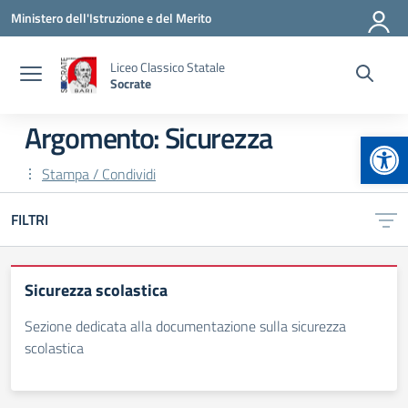
Vai ai contenuti
Vai al menu di navigazione
Vai al footer
Ministero dell'Istruzione e del Merito
Liceo Classico Statale
Socrate
Argomento: Sicurezza
Apr
Stampa / Condividi
FILTRI
Sicurezza scolastica
Sezione dedicata alla documentazione sulla sicurezza
scolastica