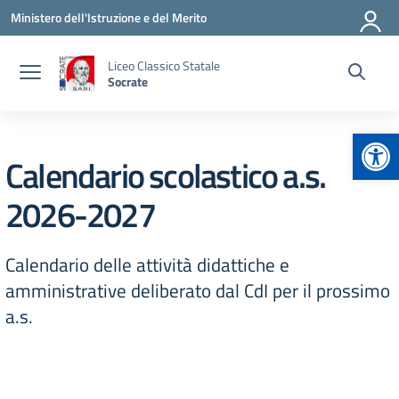
Vai ai contenuti
Vai al menu di navigazione
Vai al footer
Ministero dell'Istruzione e del Merito
Liceo Classico Statale
Socrate
Apr
Calendario scolastico a.s.
2026-2027
Calendario delle attività didattiche e
amministrative deliberato dal CdI per il prossimo
a.s.