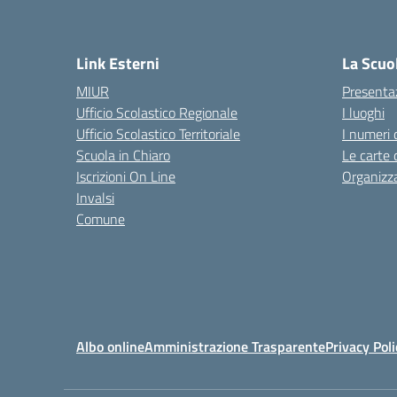
— Vis
Link Esterni
La Scuo
MIUR
Presenta
Ufficio Scolastico Regionale
I luoghi
Ufficio Scolastico Territoriale
I numeri 
Scuola in Chiaro
Le carte 
Iscrizioni On Line
Organizz
Invalsi
Comune
Albo online
Amministrazione Trasparente
Privacy Poli