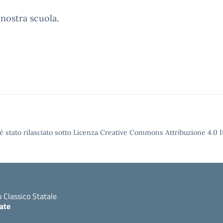
 nostra scuola.
è stato rilasciato sotto Licenza Creative Commons Attribuzione 4.0 It
o Classico Statale
ate