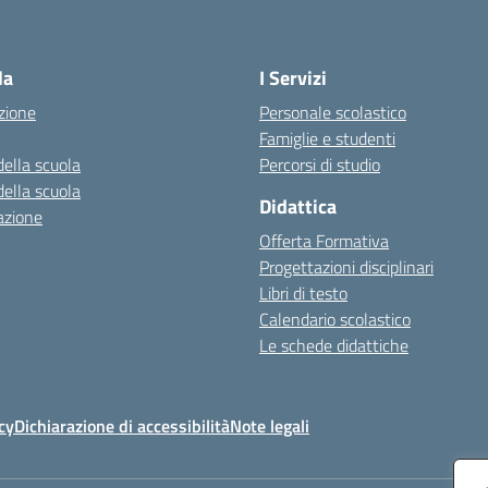
ita la pagina iniziale della scuola
la
I Servizi
zione
Personale scolastico
Famiglie e studenti
della scuola
Percorsi di studio
della scuola
Didattica
azione
Offerta Formativa
Progettazioni disciplinari
Libri di testo
Calendario scolastico
Le schede didattiche
cy
Dichiarazione di accessibilità
Note legali