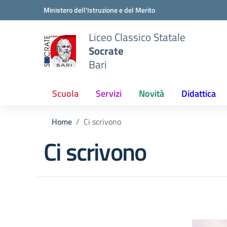
Vai ai contenuti
Vai al menu di navigazione
Vai al footer
Ministero dell'Istruzione e del Merito
Liceo Classico Statale
Socrate
Bari
Scuola
Servizi
Novità
Didattica
Home
Ci scrivono
Ci scrivono