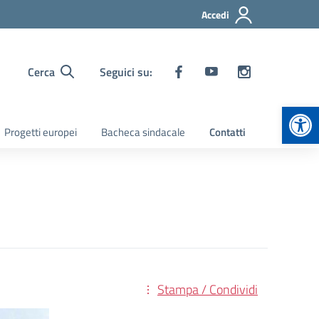
Accedi
Cerca
Seguici su:
Apr
Progetti europei
Bacheca sindacale
Contatti
Stampa / Condividi