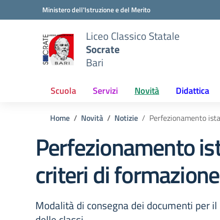
Vai ai contenuti
Vai al menu di navigazione
Vai al footer
Ministero dell'Istruzione e del Merito
Liceo Classico Statale
Socrate
Bari
Scuola
Servizi
Novità
Didattica
Home
Novità
Notizie
Perfezionamento istanz
Perfezionamento ista
criteri di formazione
Modalità di consegna dei documenti per il 
delle classi.