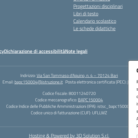
Progettazioni disciplinari
Libri di testo
Calendario scolastico
Le schede didattiche
cy
Dichiarazione di accessibilità
Note legali
Indirizzo:
Via San Tommaso d’Aquino, n. 4 – 70124 Bari
Email:
bapc150004@istruzione.it
Posta elettronica certificata (PEC):
bapc1
Codice fiscale: 80011240720
Codice meccanografico:
BAPC150004
Codice Indice delle Pubbliche Amministrazioni (IPA): istsc_bapc150004
Codice unico di fatturazione (CUF): UFLLWZ
Hosting & Powered by 3D Solution S.r.l.