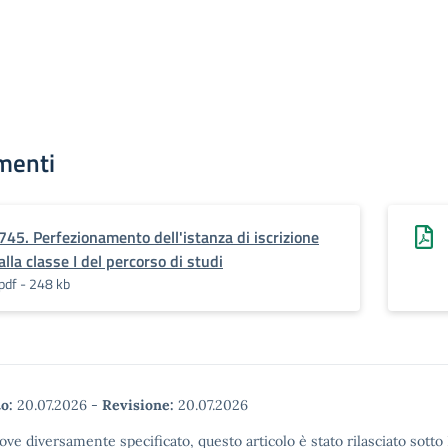
menti
745. Perfezionamento dell'istanza di iscrizione
alla classe I del percorso di studi
pdf - 248 kb
o:
20.07.2026
-
Revisione:
20.07.2026
ove diversamente specificato, questo articolo è stato rilasciato sott