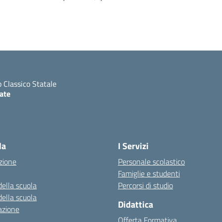
o Classico Statale
ate
ita la pagina iniziale della scuola
la
I Servizi
zione
Personale scolastico
Famiglie e studenti
della scuola
Percorsi di studio
della scuola
Didattica
azione
Offerta Formativa