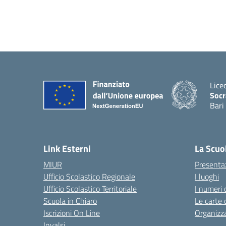
Lice
Socr
Bari
— Vis
Link Esterni
La Scuo
MIUR
Presenta
Ufficio Scolastico Regionale
I luoghi
Ufficio Scolastico Territoriale
I numeri 
Scuola in Chiaro
Le carte 
Iscrizioni On Line
Organizz
Invalsi