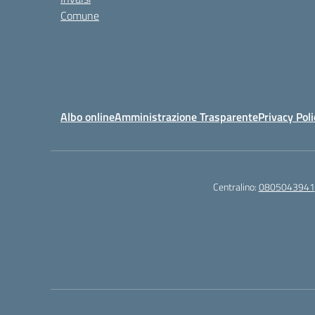
Comune
Albo online
Amministrazione Trasparente
Privacy Poli
Centralino:
0805043941