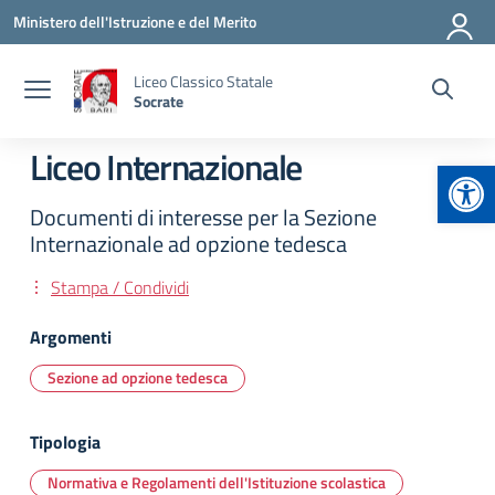
Vai ai contenuti
Vai al menu di navigazione
Vai al footer
Ministero dell'Istruzione e del Merito
Liceo Classico Statale
Socrate
Liceo Internazionale
Apr
Documenti di interesse per la Sezione
Internazionale ad opzione tedesca
Stampa / Condividi
Argomenti
Sezione ad opzione tedesca
Tipologia
Normativa e Regolamenti dell'Istituzione scolastica