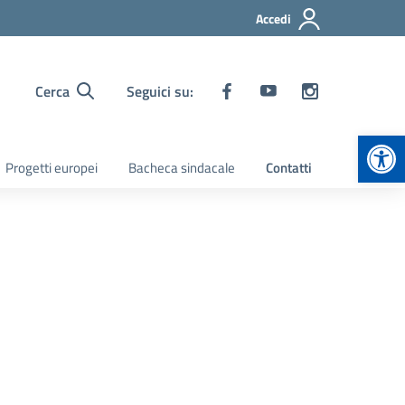
Accedi
Cerca
Seguici su:
Apr
Progetti europei
Bacheca sindacale
Contatti