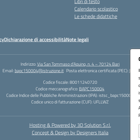
Libri di testo
Calendario scolastico
Le schede didattiche
cy
Dichiarazione di accessibilità
Note legali
Indirizzo:
Via San Tommaso d’Aquino, n. 4 – 70124 Bari
Email:
bapc150004@istruzione.it
Posta elettronica certificata (PEC):
bapc1
Codice fiscale: 80011240720
Codice meccanografico:
BAPC150004
Codice Indice delle Pubbliche Amministrazioni (IPA): istsc_bapc150004
Codice unico di fatturazione (CUF): UFLLWZ
Hosting & Powered by 3D Solution S.r.l.
Concept & Design by Designers Italia