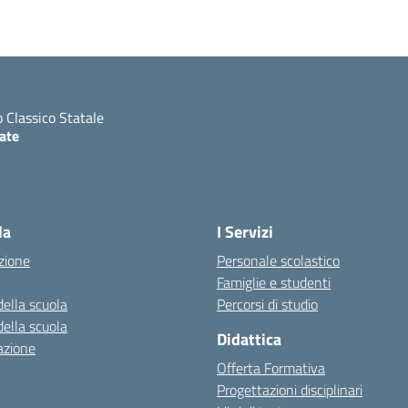
o Classico Statale
ate
ita la pagina iniziale della scuola
la
I Servizi
zione
Personale scolastico
Famiglie e studenti
della scuola
Percorsi di studio
della scuola
Didattica
azione
Offerta Formativa
Progettazioni disciplinari