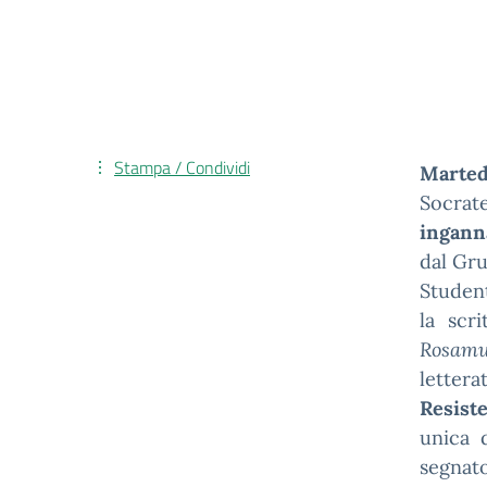
Stampa / Condividi
Marte
Socrate
inganna
dal Gru
Student
la scr
Rosamu
lettera
Resist
unica d
segnato