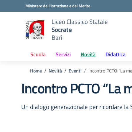
Vai ai contenuti
Vai al menu di navigazione
Vai al footer
Ministero dell'Istruzione e del Merito
Liceo Classico Statale
Socrate
Bari
Scuola
Servizi
Novità
Didattica
Home
Novità
Eventi
Incontro PCTO “La m
Incontro PCTO “La 
Un dialogo generazionale per ricordare l