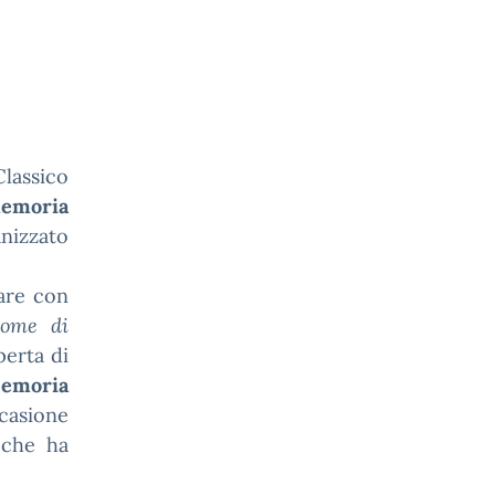
lassico
emoria
anizzato
gare con
nome di
perta di
emoria
ccasione
o che ha