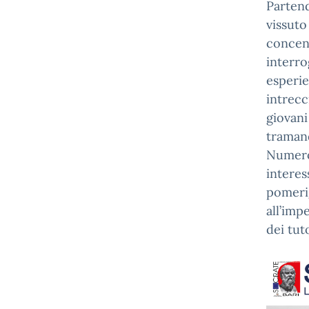
Parten
vissut
conce
interr
esperie
intrecc
giovan
tramand
Numeros
intere
pomeri
all’imp
dei tut