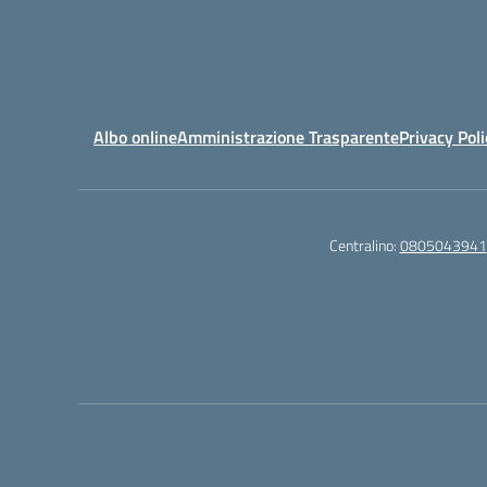
Albo online
Amministrazione Trasparente
Privacy Poli
Centralino:
0805043941