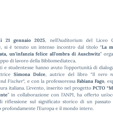
dì 21 gennaio 2025
, nell’Auditorium del Liceo C
, si è tenuto un intenso incontro dal titolo “
La m
ta, un’infanzia felice all’ombra di Auschwitz
” org
ppo di lavoro della Bibliomediateca.
i e studentesse hanno avuto l’opportunità di dialo
ittrice
Simona Dolce
, autrice del libro “
Il vero 
nd Fischer
“, e con la professoressa
Fabiana Fago
, es
tura italiana. L’evento, inserito nel progetto
PCTO “M
ente
” in collaborazione con l’ANPI, ha offerto un’o
i riflessione sul significato storico di un passat
 profondamente l’Europa e il mondo intero.