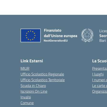
Lice
Socr
Bari
— Vis
Link Esterni
La Scuo
MIUR
Presenta
Ufficio Scolastico Regionale
I luoghi
Ufficio Scolastico Territoriale
I numeri 
Scuola in Chiaro
Le carte 
Iscrizioni On Line
Organizz
Invalsi
Comune