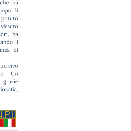
 che ha
ampo di
potuto
vissuto
tori, ha
itando i
anza di
 un vivo
tro. Un
 grazie
losofia,