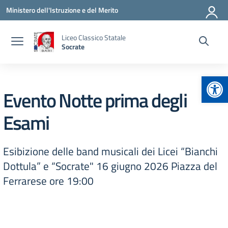
Vai ai contenuti
Vai al menu di navigazione
Vai al footer
Ministero dell'Istruzione e del Merito
Liceo Classico Statale
Socrate
Apr
Evento Notte prima degli
Esami
Esibizione delle band musicali dei Licei “Bianchi
Dottula” e “Socrate" 16 giugno 2026 Piazza del
Ferrarese ore 19:00