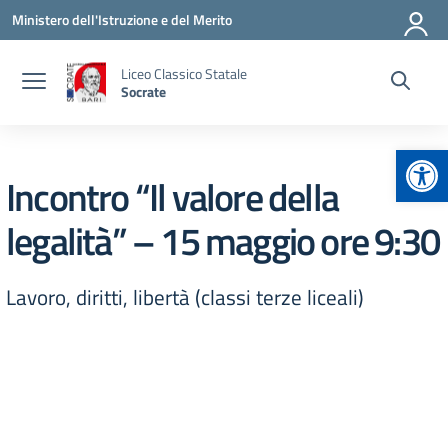
Vai ai contenuti
Vai al menu di navigazione
Vai al footer
Ministero dell'Istruzione e del Merito
Liceo Classico Statale
Socrate
Apr
Incontro “Il valore della
legalità” – 15 maggio ore 9:30
Lavoro, diritti, libertà (classi terze liceali)