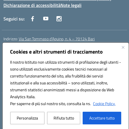
Dichiarazione di accessibilità
Note legali
Seguici su:
Indirizzo:
Via San Tommaso d’Aquino, n. 4 – 70124 Bari
Centralino:
0805043941
Email:
bapc150004@istruzione.it
Posta elettronica certificata (PEC):
Cookies e altri strumenti di tracciamento
bapc150004@pec.istruzione.it
Codice fiscale: 80011240720
Il nostro Istituto non utilizza strumenti di profilazione degli utenti -
Codice meccanografico:
BAPC150004
sono utilizzati esclusivamente cookies tecnici necessari al
Codice Indice delle Pubbliche Amministrazioni (IPA): istsc_bapc150004
corretto funzionamento del sito, alla fruibilità dei servizi
Codice unico di fatturazione (CUF): UFLLWZ
istituzionali e alla sua accessibilità – sono utilizzati, inoltre,
strumenti statistici anonimizzati messi a disposizione da Web
Analytics Italia.
Hosting & Powered by 3D Solution S.r.l.
Per saperne di più sul nostro sito, consulta la ns.
Cookie Policy.
Concept & Design by Designers Italia
Personalizza
Rifiuta tutto
Accettare tutto