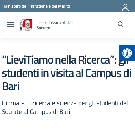
Vai ai contenuti
Vai al menu di navigazione
Vai al footer
Ministero dell'Istruzione e del Merito
Liceo Classico Statale
Socrate
Apr
“LieviTiamo nella Ricerca”: gli
studenti in visita al Campus di
Bari
Giornata di ricerca e scienza per gli studenti del
Socrate al Campus di Bari