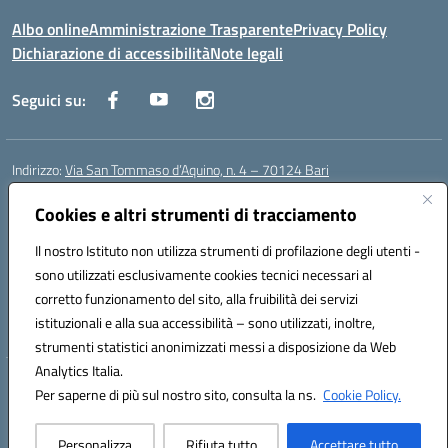
Albo online
Amministrazione Trasparente
Privacy Policy
Dichiarazione di accessibilità
Note legali
Seguici su:
Indirizzo:
Via San Tommaso d’Aquino, n. 4 – 70124 Bari
Centralino:
0805043941
Email:
bapc150004@istruzione.it
Posta elettronica certificata (PEC):
bapc150004@pec.istruzione.it
Cookies e altri strumenti di tracciamento
Codice fiscale: 80011240720
Il nostro Istituto non utilizza strumenti di profilazione degli utenti -
Codice meccanografico:
BAPC150004
sono utilizzati esclusivamente cookies tecnici necessari al
Codice Indice delle Pubbliche Amministrazioni (IPA): istsc_bapc150004
corretto funzionamento del sito, alla fruibilità dei servizi
Codice unico di fatturazione (CUF): UFLLWZ
istituzionali e alla sua accessibilità – sono utilizzati, inoltre,
strumenti statistici anonimizzati messi a disposizione da Web
Analytics Italia.
Hosting & Powered by 3D Solution S.r.l.
Per saperne di più sul nostro sito, consulta la ns.
Cookie Policy.
Concept & Design by Designers Italia
Personalizza
Rifiuta tutto
Accettare tutto