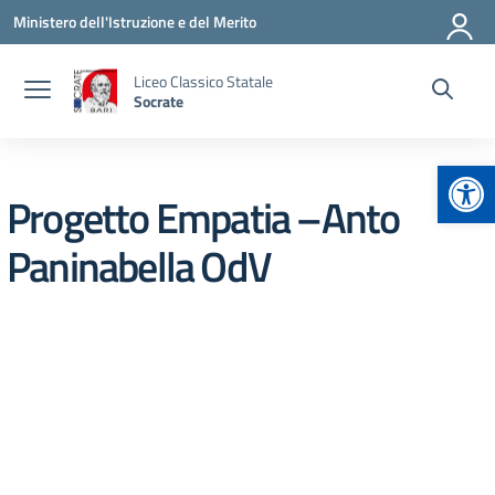
Vai ai contenuti
Vai al menu di navigazione
Vai al footer
Ministero dell'Istruzione e del Merito
Liceo Classico Statale
Socrate
Apr
Progetto Empatia –Anto
Paninabella OdV