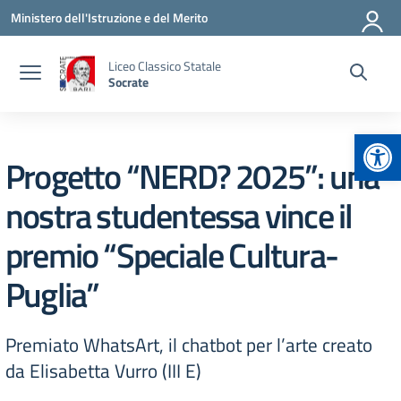
Vai ai contenuti
Vai al menu di navigazione
Vai al footer
Ministero dell'Istruzione e del Merito
Liceo Classico Statale
Socrate
Apr
Progetto “NERD? 2025”: una
nostra studentessa vince il
premio “Speciale Cultura-
Puglia”
Premiato WhatsArt, il chatbot per l’arte creato
da Elisabetta Vurro (III E)