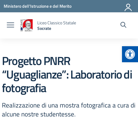
Vai ai contenuti
Vai al menu di navigazione
Vai al footer
Ministero dell'Istruzione e del Merito
Liceo Classico Statale
Socrate
Apr
Progetto PNRR
“Uguaglianze”: Laboratorio di
fotografia
Realizzazione di una mostra fotografica a cura di
alcune nostre studentesse.