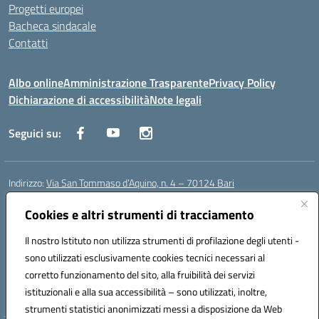
Progetti europei
Bacheca sindacale
Contatti
Albo online
Amministrazione Trasparente
Privacy Policy
Dichiarazione di accessibilità
Note legali
Seguici su:
Indirizzo:
Via San Tommaso d’Aquino, n. 4 – 70124 Bari
Centralino:
0805043941
Email:
bapc150004@istruzione.it
Posta elettronica certificata (PEC):
bapc150004@pec.istruzione.it
Cookies e altri strumenti di tracciamento
Codice fiscale: 80011240720
Il nostro Istituto non utilizza strumenti di profilazione degli utenti -
Codice meccanografico:
BAPC150004
sono utilizzati esclusivamente cookies tecnici necessari al
Codice Indice delle Pubbliche Amministrazioni (IPA): istsc_bapc150004
corretto funzionamento del sito, alla fruibilità dei servizi
Codice unico di fatturazione (CUF): UFLLWZ
istituzionali e alla sua accessibilità – sono utilizzati, inoltre,
strumenti statistici anonimizzati messi a disposizione da Web