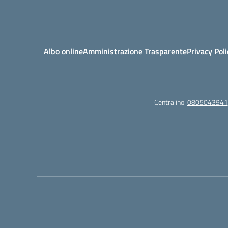
Albo online
Amministrazione Trasparente
Privacy Poli
Centralino:
0805043941