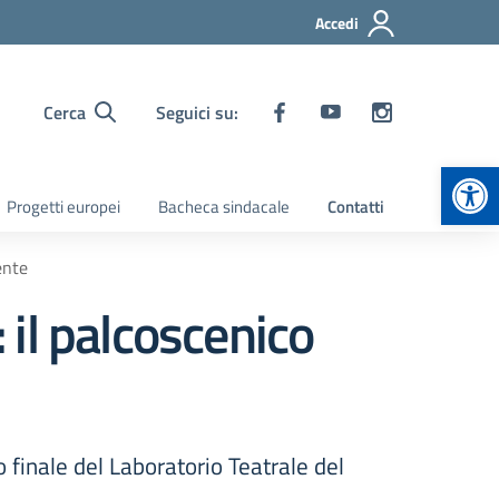
Accedi
Cerca
Seguici su:
Apr
Progetti europei
Bacheca sindacale
Contatti
ente
 il palcoscenico
o finale del Laboratorio Teatrale del