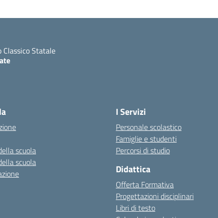
o Classico Statale
ate
ita la pagina iniziale della scuola
la
I Servizi
zione
Personale scolastico
Famiglie e studenti
della scuola
Percorsi di studio
della scuola
Didattica
azione
Offerta Formativa
Progettazioni disciplinari
Libri di testo