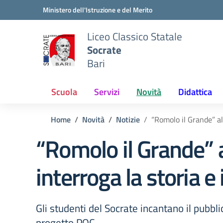
Vai ai contenuti
Vai al menu di navigazione
Vai al footer
Ministero dell'Istruzione e del Merito
Liceo Classico Statale
Socrate
Bari
Scuola
Servizi
Novità
Didattica
Home
Novità
Notizie
“Romolo il Grande” all
“Romolo il Grande” al
interroga la storia e
Gli studenti del Socrate incantano il pubbli
progetto POC.