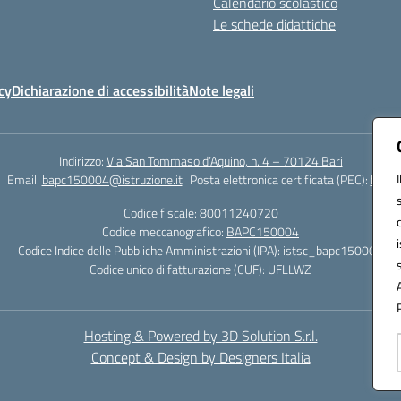
Calendario scolastico
Le schede didattiche
cy
Dichiarazione di accessibilità
Note legali
Indirizzo:
Via San Tommaso d’Aquino, n. 4 – 70124 Bari
Email:
bapc150004@istruzione.it
Posta elettronica certificata (PEC):
bapc1
Codice fiscale: 80011240720
Codice meccanografico:
BAPC150004
Codice Indice delle Pubbliche Amministrazioni (IPA): istsc_bapc150004
Codice unico di fatturazione (CUF): UFLLWZ
Hosting & Powered by 3D Solution S.r.l.
Concept & Design by Designers Italia