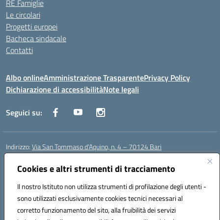
RE Famiglie
Le circolari
Progetti europei
Bacheca sindacale
Contatti
Albo online
Amministrazione Trasparente
Privacy Policy
Dichiarazione di accessibilità
Note legali
Seguici su:
Indirizzo:
Via San Tommaso d’Aquino, n. 4 – 70124 Bari
Centralino:
0805043941
Email:
bapc150004@istruzione.it
Posta elettronica certificata (PEC):
Cookies e altri strumenti di tracciamento
bapc150004@pec.istruzione.it
Codice fiscale: 80011240720
Il nostro Istituto non utilizza strumenti di profilazione degli utenti -
Codice meccanografico:
BAPC150004
sono utilizzati esclusivamente cookies tecnici necessari al
Codice Indice delle Pubbliche Amministrazioni (IPA): istsc_bapc150004
corretto funzionamento del sito, alla fruibilità dei servizi
Codice unico di fatturazione (CUF): UFLLWZ