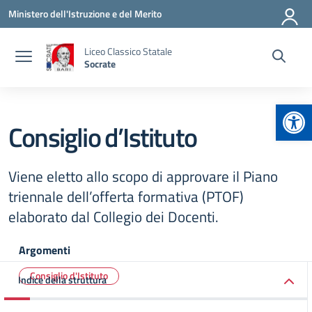
Vai ai contenuti
Vai al menu di navigazione
Vai al footer
Ministero dell'Istruzione e del Merito
Liceo Classico Statale
Socrate
Apr
Consiglio d’Istituto
Viene eletto allo scopo di approvare il Piano
triennale dell’offerta formativa (PTOF)
elaborato dal Collegio dei Docenti.
Argomenti
Consiglio d'Istituto
Indice della struttura