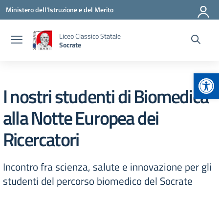
Vai ai contenuti
Vai al menu di navigazione
Vai al footer
Ministero dell'Istruzione e del Merito
Liceo Classico Statale
Socrate
Apr
I nostri studenti di Biomedica
alla Notte Europea dei
Ricercatori
Incontro fra scienza, salute e innovazione per gli
studenti del percorso biomedico del Socrate