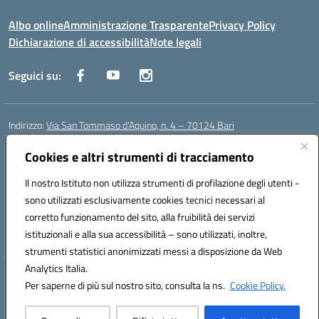
Albo online
Amministrazione Trasparente
Privacy Policy
Dichiarazione di accessibilità
Note legali
Seguici su:
Indirizzo:
Via San Tommaso d’Aquino, n. 4 – 70124 Bari
Centralino:
0805043941
Email:
bapc150004@istruzione.it
Posta elettronica certificata (PEC):
Cookies e altri strumenti di tracciamento
bapc150004@pec.istruzione.it
Codice fiscale: 80011240720
Il nostro Istituto non utilizza strumenti di profilazione degli utenti -
Codice meccanografico:
BAPC150004
sono utilizzati esclusivamente cookies tecnici necessari al
Codice Indice delle Pubbliche Amministrazioni (IPA): istsc_bapc150004
corretto funzionamento del sito, alla fruibilità dei servizi
Codice unico di fatturazione (CUF): UFLLWZ
istituzionali e alla sua accessibilità – sono utilizzati, inoltre,
strumenti statistici anonimizzati messi a disposizione da Web
Analytics Italia.
Hosting & Powered by 3D Solution S.r.l.
Per saperne di più sul nostro sito, consulta la ns.
Cookie Policy.
Concept & Design by Designers Italia