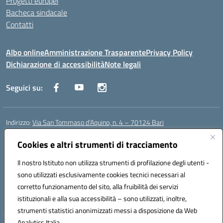
Progetti europei
Bacheca sindacale
Contatti
Albo online
Amministrazione Trasparente
Privacy Policy
Dichiarazione di accessibilità
Note legali
Seguici su:
Indirizzo:
Via San Tommaso d’Aquino, n. 4 – 70124 Bari
Centralino:
0805043941
Email:
bapc150004@istruzione.it
Posta elettronica certificata (PEC):
Cookies e altri strumenti di tracciamento
bapc150004@pec.istruzione.it
Codice fiscale: 80011240720
Il nostro Istituto non utilizza strumenti di profilazione degli utenti -
Codice meccanografico:
BAPC150004
sono utilizzati esclusivamente cookies tecnici necessari al
Codice Indice delle Pubbliche Amministrazioni (IPA): istsc_bapc150004
corretto funzionamento del sito, alla fruibilità dei servizi
Codice unico di fatturazione (CUF): UFLLWZ
istituzionali e alla sua accessibilità – sono utilizzati, inoltre,
strumenti statistici anonimizzati messi a disposizione da Web
Analytics Italia.