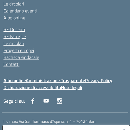
Le circolari
Calendario eventi
Albo online
RE Docenti
RE Famiglie
Le circolari
Progetti europei
Bacheca sindacale
Contatti
Albo online
Amministrazione Trasparente
Privacy Policy
Dichiarazione di accessibilità
Note legali
Seguici su:
Indirizzo:
Via San Tommaso d’Aquino, n. 4 – 70124 Bari
Centralino:
0805043941
Email:
bapc150004@istruzione.it