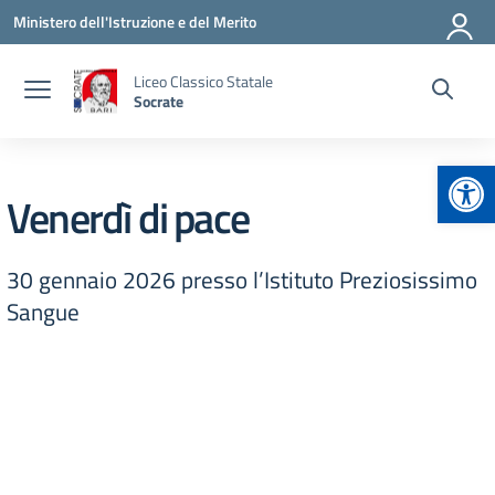
Vai ai contenuti
Vai al menu di navigazione
Vai al footer
Ministero dell'Istruzione e del Merito
Liceo Classico Statale
Socrate
Apr
Venerdì di pace
30 gennaio 2026 presso l’Istituto Preziosissimo
Sangue