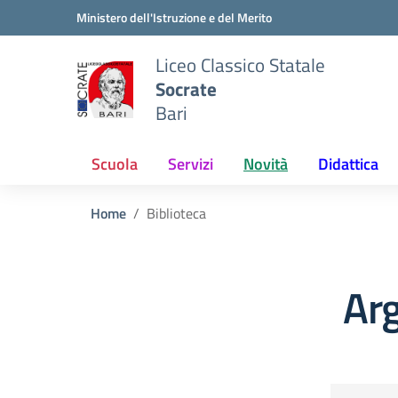
Vai ai contenuti
Vai al menu di navigazione
Vai al footer
Ministero dell'Istruzione e del Merito
Liceo Classico Statale
Socrate
Bari
Scuola
Servizi
Novità
Didattica
Home
Biblioteca
Arg