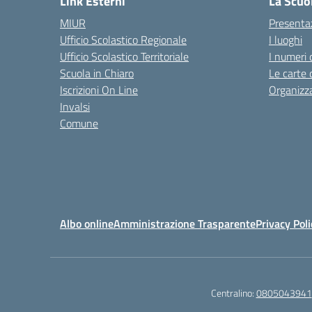
Link Esterni
La Scuo
MIUR
Presenta
Ufficio Scolastico Regionale
I luoghi
Ufficio Scolastico Territoriale
I numeri 
Scuola in Chiaro
Le carte 
Iscrizioni On Line
Organizz
Invalsi
Comune
Albo online
Amministrazione Trasparente
Privacy Poli
Centralino:
0805043941