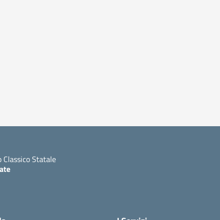
o Classico Statale
ate
ita la pagina iniziale della scuola