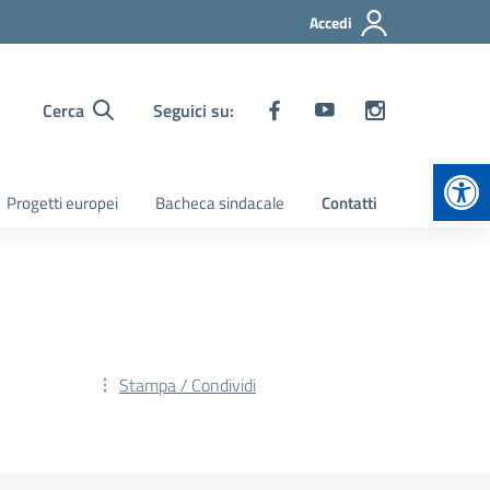
Accedi
Cerca
Seguici su:
Apr
Progetti europei
Bacheca sindacale
Contatti
Stampa / Condividi