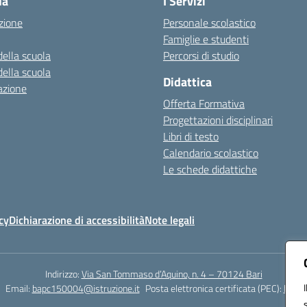
la
I Servizi
zione
Personale scolastico
Famiglie e studenti
della scuola
Percorsi di studio
della scuola
Didattica
azione
Offerta Formativa
Progettazioni disciplinari
Libri di testo
Calendario scolastico
Le schede didattiche
cy
Dichiarazione di accessibilità
Note legali
Indirizzo:
Via San Tommaso d’Aquino, n. 4 – 70124 Bari
Email:
bapc150004@istruzione.it
Posta elettronica certificata (PEC):
bapc1