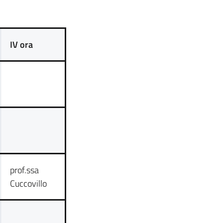
IV ora
prof.ssa
Cuccovillo