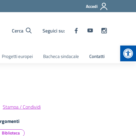
Accedi
Cerca
Seguici su:
Apr
Progetti europei
Bacheca sindacale
Contatti
Stampa / Condividi
rgomenti
Biblioteca