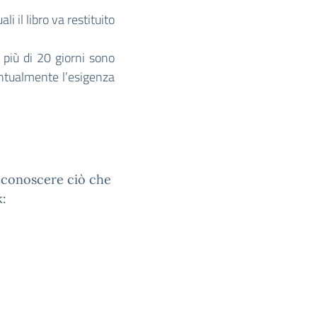
li il libro va restituito
a più di 20 giorni sono
ntualmente l’esigenza
e conoscere ciò che
k: