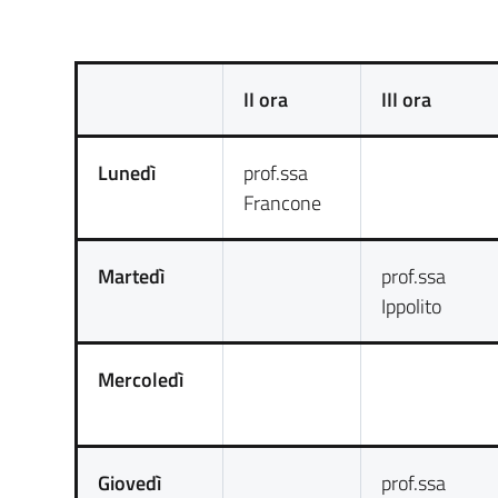
II ora
III ora
Lunedì
prof.ssa
Francone
Martedì
prof.ssa
Ippolito
Mercoledì
Giovedì
prof.ssa