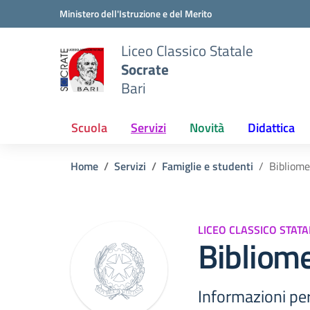
Vai ai contenuti
Vai al menu di navigazione
Vai al footer
Ministero dell'Istruzione e del Merito
Liceo Classico Statale
Socrate
Bari
Scuola
Servizi
Novità
Didattica
Home
Servizi
Famiglie e studenti
Bibliome
LICEO CLASSICO STAT
Bibliom
Informazioni per