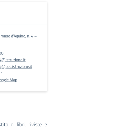
maso d’Aquino, n. 4 –
00
@istruzione.it
@pec.istruzione.it
41
Google Map
to di libri, riviste e