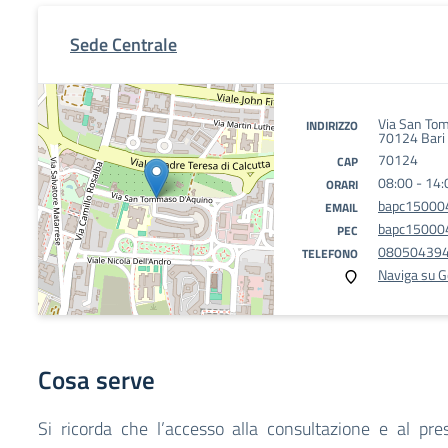
Sede Centrale
Via San Tom
INDIRIZZO
70124 Bari
70124
CAP
08:00 - 14:
ORARI
bapc150004
EMAIL
bapc150004
PEC
08050439
TELEFONO
Naviga su 
Cosa serve
Si ricorda che l’accesso alla consultazione e al presti