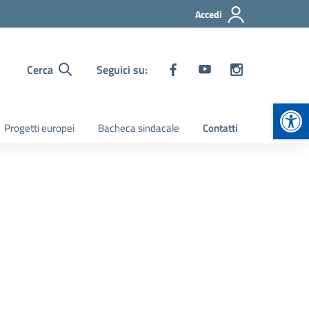
Accedi
Cerca
Seguici su:
Apr
Progetti europei
Bacheca sindacale
Contatti