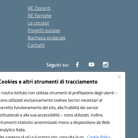
RE Docenti
RE Famiglie
Le circolari
Progetti europei
Bacheca sindacale
Contatti
Seguici su:
Cookies e altri strumenti di tracciamento
Il nostro Istituto non utilizza strumenti di profilazione degli utenti -
50004@pec.istruzione.it
sono utilizzati esclusivamente cookies tecnici necessari al
corretto funzionamento del sito, alla fruibilità dei servizi
istituzionali e alla sua accessibilità – sono utilizzati, inoltre,
strumenti statistici anonimizzati messi a disposizione da Web
Analytics Italia.
Per saperne di più sul nostro sito, consulta la ns.
Cookie Policy.