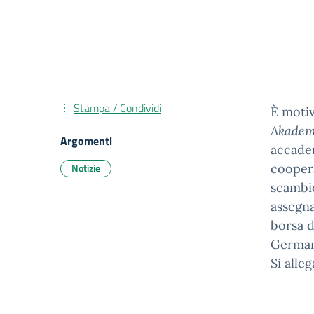
Stampa / Condividi
È motiv
Akadem
Argomenti
accade
Notizie
cooper
scambio
assegna
borsa d
German
Si alle