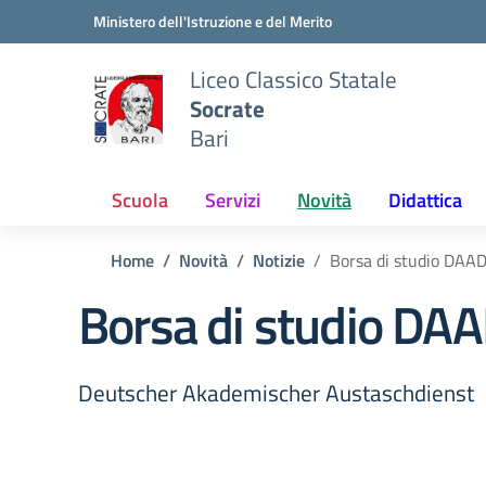
Vai ai contenuti
Vai al menu di navigazione
Vai al footer
Ministero dell'Istruzione e del Merito
Liceo Classico Statale
Socrate
Bari
Scuola
Servizi
Novità
Didattica
Home
Novità
Notizie
Borsa di studio DAA
Borsa di studio DA
Deutscher Akademischer Austaschdienst