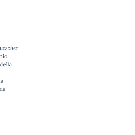
utscher
bio
della
o
ha
na