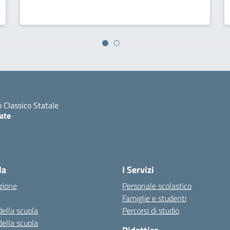
o Classico Statale
ate
ita la pagina iniziale della scuola
la
I Servizi
zione
Personale scolastico
Famiglie e studenti
della scuola
Percorsi di studio
della scuola