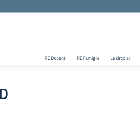
RE Docenti
RE Famiglie
Le circolari
D
AD