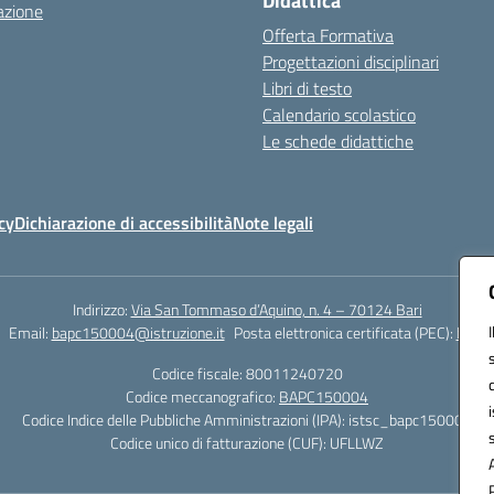
Didattica
azione
Offerta Formativa
Progettazioni disciplinari
Libri di testo
Calendario scolastico
Le schede didattiche
cy
Dichiarazione di accessibilità
Note legali
Indirizzo:
Via San Tommaso d’Aquino, n. 4 – 70124 Bari
Email:
bapc150004@istruzione.it
Posta elettronica certificata (PEC):
bapc1
Codice fiscale: 80011240720
Codice meccanografico:
BAPC150004
Codice Indice delle Pubbliche Amministrazioni (IPA): istsc_bapc150004
Codice unico di fatturazione (CUF): UFLLWZ