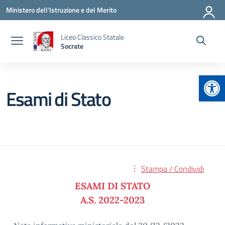
Vai ai contenuti
Vai al menu di navigazione
Vai al footer
Ministero dell'Istruzione e del Merito
Liceo Classico Statale
Socrate
Apr
Esami di Stato
Stampa / Condividi
ESAMI DI STATO
A.S. 2022-2023