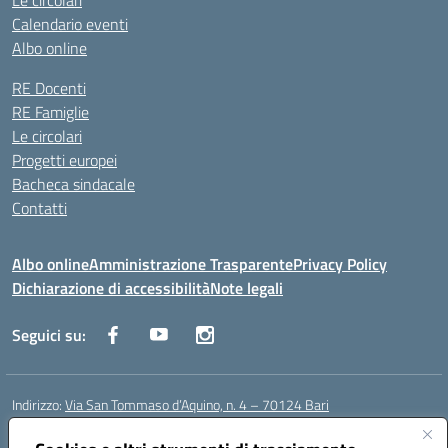
Le circolari
Calendario eventi
Albo online
RE Docenti
RE Famiglie
Le circolari
Progetti europei
Bacheca sindacale
Contatti
Albo online
Amministrazione Trasparente
Privacy Policy
Dichiarazione di accessibilità
Note legali
Seguici su:
Indirizzo:
Via San Tommaso d’Aquino, n. 4 – 70124 Bari
Centralino:
0805043941
Email:
bapc150004@istruzione.it
Posta elettronica certificata (PEC):
bapc150004@pec.istruzione.it